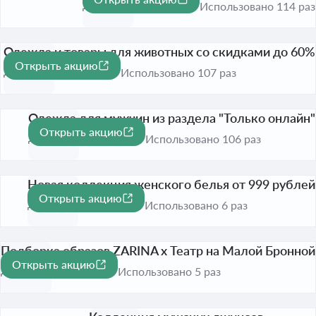
До 1 сент. 2026
Использовано 114 раз
Одежда и товары для животных со скидками до 60%
Открыть акцию
-60%
До 1 сент. 2026
Использовано 107 раз
Одежда для мужчин из раздела "Только онлайн"
Открыть акцию
До 1 сент. 2026
Использовано 106 раз
Новая коллекция женского белья от 999 рублей
Открыть акцию
До 31 авг. 2026
Использовано 6 раз
Подборка образов ZARINA x Театр на Малой Бронной
Открыть акцию
До 31 авг. 2026
Использовано 5 раз