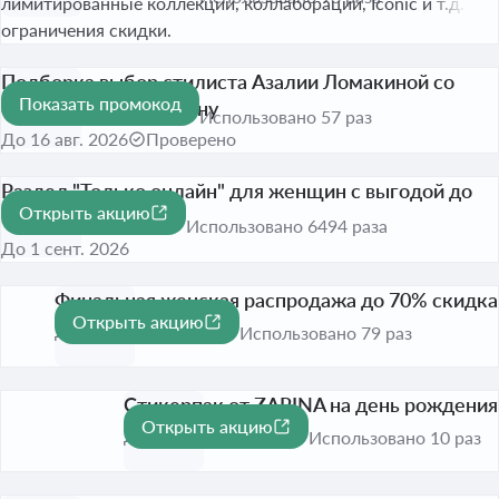
лимитированные коллекции, коллаборации, Iconic и т.д. Без
ограничения скидки.
Подборка выбор стилиста Азалии Ломакиной со
Показать промокод
скидкой 20% по купону
-20%
Использовано 57 раз
До 16 авг. 2026
Проверено
Раздел "Только онлайн" для женщин с выгодой до
Открыть акцию
30%
-30%
Использовано 6494 раза
До 1 сент. 2026
Финальная женская распродажа до 70% скидка
Открыть акцию
-70%
До 1 сент. 2026
Использовано 79 раз
Стикерпак от ZARINA на день рождения
Открыть акцию
До 21 июл. 2027
Использовано 10 раз