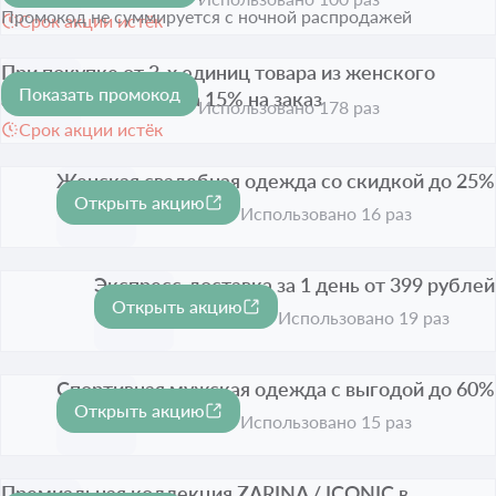
Промокод не суммируется с ночной распродажей
Срок акции истёк
При покупке от 3-х единиц товара из женского
Показать промокод
ассортимента скидка 15% на заказ
-15%
Использовано 178 раз
Срок акции истёк
Женская свадебная одежда со скидкой до 25%
Открыть акцию
-25%
Срок акции истёк
Использовано 16 раз
Экспресс-доставка за 1 день от 399 рублей
Открыть акцию
Срок акции истёк
Использовано 19 раз
Спортивная мужская одежда с выгодой до 60%
Открыть акцию
-60%
Срок акции истёк
Использовано 15 раз
Премиальная коллекция ZARINA / ICONIC в