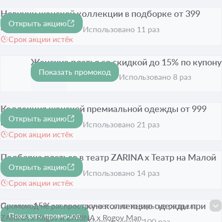
Новинки женской коллекции в подборке от 399
Открыть акцию
рублей
Использовано 11 раз
Срок акции истёк
Женские платья со скидкой до 15% по купону
Показать промокод
-15%
Срок акции истёк
Использовано 8 раз
Коллекция женской премиальной одежды от 999
Открыть акцию
рублей
Использовано 21 раз
Срок акции истёк
Подборка платьев в театр ZARINA x Театр на Малой
Открыть акцию
Бронной
Использовано 14 раз
Срок акции истёк
Скидка 15% на мужскую коллекцию одежды при
Промокод не распространяется на товары из раздела
Показать промокод
покупке от 3х единиц
-15%
ZARINA x Rogov и ZARINA x Rogov Man.
Использовано 100 раз