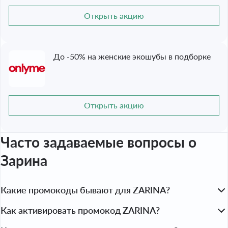
Открыть акцию
До -50% на женские экошубы в подборке
Открыть акцию
Часто задаваемые вопросы
о
Зарина
Какие промокоды бывают для ZARINA?
В магазине ZARINA доступны разные виды промокодов и 
Как активировать промокод ZARINA?
купонов. Самые популярные — это скидочные промокоды, 