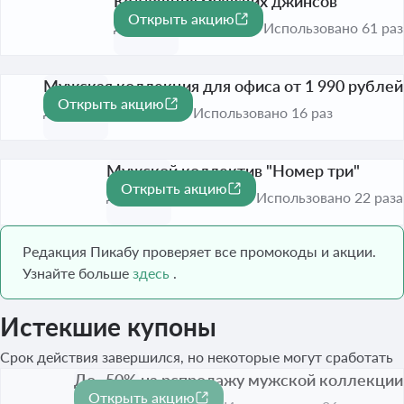
Коллекция мужских джинсов
Открыть акцию
До 1 сент. 2026
Использовано 61 раз
Мужская коллекция для офиса от 1 990 рублей
Открыть акцию
До 16 авг. 2026
Использовано 16 раз
Мужской коллектив "Номер три"
Открыть акцию
До 1 сент. 2026
Использовано 22 раза
Редакция Пикабу проверяет все промокоды и акции.
Узнайте больше
здесь
.
Истекшие купоны
Срок действия завершился, но некоторые могут сработать
До -50% на рспродажу мужской коллекции
Открыть акцию
-50%