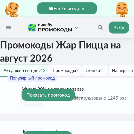
Ещё выгоднее
Вход
Промокоды Жар Пицца на
август 2026
Актуально сегодня
13
Промокоды
1
Скидки
12
На первый 
Минус 20% на первый заказ
Показать промокод
-20%
До 31 авг. 2026
Проверено
Использовано 1245 раз
Баскеты и комбо