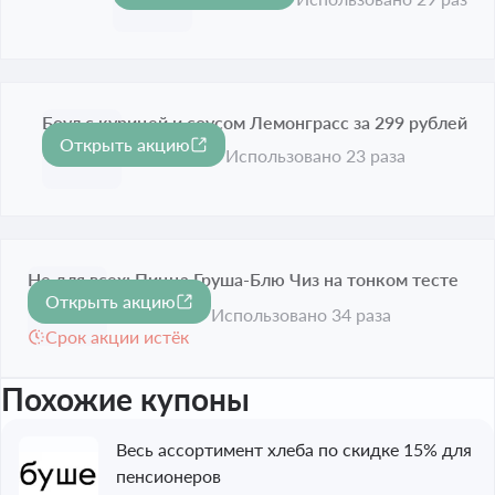
Боул с курицей и соусом Лемонграсс за 299 рублей
Открыть акцию
Срок акции истёк
Использовано 23 раза
Не для всех: Пицца Груша-Блю Чиз на тонком тесте
Открыть акцию
в продаже
Использовано 34 раза
Срок акции истёк
Похожие купоны
Весь ассортимент хлеба по скидке 15% для
пенсионеров