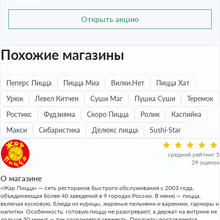
Открыть акцию
Похожие магазины
Пеперс Пицца
Пицца Миа
Вилки.Нет
Пицца Хат
Урюк
Левел Китчен
Суши Маг
Пушка Суши
Теремок
Ростикс
Фудзияма
Скоро Пицца
Ролик
Каспийка
Макси
Сибаристика
Делюкс пицца
Sushi-Star
средний рейтинг 5
29 оценок
О магазине
«Жар Пицца» — сеть ресторанов быстрого обслуживания с 2003 года,
объединяющая более 40 заведений в 9 городах России. В меню — пицца,
включая кусковую, блюда из курицы, жареные пельмени и вареники, гарниры и
напитки. Особенность: готовую пиццу не разогревают, а держат на витрине не
дольше 30 минут — так сохраняется свежесть. Продукты поставляются