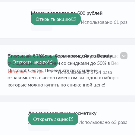
Макси для волос до 500 рублей
Открыть акцию
До 31 дек. 2026
Использовано 61 раз
Скидки до 50% на наборы косметики в Beauty
Заказывайте наборы увлажняющей, ухаживающей и
Открыть акцию
-50%
Discount Center
очищающей косметики со скидками до 50% в Beauty
Discount Center. Перейдите по ссылке и
Истекает завтра
Использовано 6724 раза
ознакомьтесь с ассортиментом выгодных наборов,
которые можно купить по сниженной цене!
Акция на мужскую косметику
Открыть акцию
До 31 дек. 2026
Использовано 63 раза