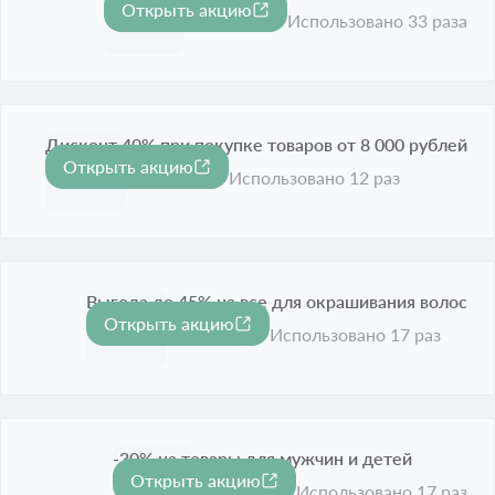
Открыть акцию
Срок акции истёк
Использовано 33 раза
Дисконт 40% при покупке товаров от 8 000 рублей
Открыть акцию
-40%
Срок акции истёк
Использовано 12 раз
Выгода до 45% на все для окрашивания волос
Открыть акцию
-45%
Срок акции истёк
Использовано 17 раз
-30% на товары для мужчин и детей
Открыть акцию
-30%
Срок акции истёк
Использовано 17 раз