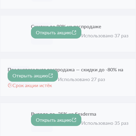
Скидки до 80% на распродаже
Открыть акцию
-80%
Срок акции истёк
Использовано 37 раз
Предновогодняя распродажа — скидки до -80% на
Открыть акцию
-80%
все
Использовано 27 раз
Срок акции истёк
Выгода до -35% на Sesderma
Открыть акцию
-35%
Срок акции истёк
Использовано 35 раз