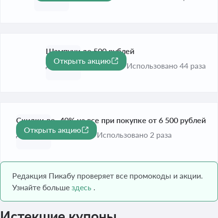
Шампуни до 500 рублей
Открыть акцию
До 31 дек. 2026
Использовано 44 раза
Скидки до -40% на все при покупке от 6 500 рублей
Открыть акцию
-40%
До 9 авг. 2026
Использовано 2 раза
Редакция Пикабу проверяет все промокоды и акции.
Узнайте больше
здесь
.
Истекшие купоны