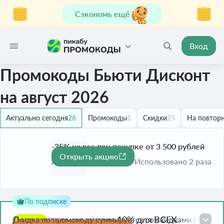
Сэкономь ещё
Вход
Промокоды Бьюти Дисконт
на август 2026
Актуально сегодня
26
Промокоды
1
Скидки
25
На повторн
-35% на все при покупке от 3 500 рублей
Открыть акцию
-35%
До 9 авг. 2026
Использовано 2 раза
По подписке
Дополнительная скидка 10% для ВСЕХ
Скидка по промокоду суммируется со скидками до