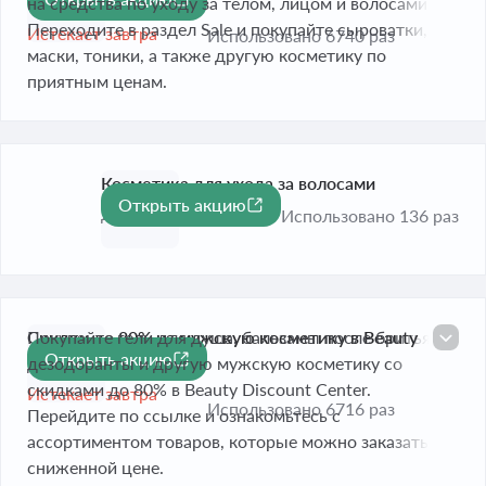
-90%
Center
на средства по уходу за телом, лицом и волосами.
Переходите в раздел Sale и покупайте сыроватки,
Истекает завтра
Использовано 6740 раз
маски, тоники, а также другую косметику по
приятным ценам.
Косметика для ухода за волосами
Открыть акцию
До 31 дек. 2026
Использовано 136 раз
Скидки до 80% на мужскую косметику в Beauty
Покупайте гели для душа, бальзамы после бритья,
Открыть акцию
-80%
Discount Center
дезодоранты и другую мужскую косметику со
скидками до 80% в Beauty Discount Center.
Истекает завтра
Использовано 6716 раз
Перейдите по ссылке и ознакомьтесь с
ассортиментом товаров, которые можно заказать по
сниженной цене.