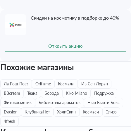
Скидки на косметику в подборке до 40%
Открыть акцию
Похожие магазины
Ла Рош Позэ
Oriflame
Космалл
Ив Сен Лоран
BBcream
Теана
Борода
Kiko Milano
Подружка
Фитокосметик
Библиотека ароматов
Нью Бьюти Бокс
Evasion
КлубникаНет
ХолиСкин
Космаси
Элизэ
4fresh