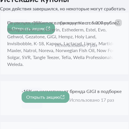
Срок действия завершился, но некоторые могут сработать
Скидки до -35% на все при покупке от 5 000 рублей
Не распространяется на бренды: Чистовье, Avene,
Открыть акцию
-35%
Biorepair, Ducray, Eucerin, Esthederm, Estel, Evo,
Срок акции истёк
Gehwol, Gezatone, GiGi, Hempz, Holy Land,
Invisibobble, K-18, Kapous, Lactacyd, Lierac, Martiderm,
Использовано 7 раз
Maxler, Natrol, Noreva, Norwegian Fish Oil, Now Foods,
Solgar, SVR, Tangle Teezer, Tefia, Wella Professionals,
Weleda.
-15% на косметику от бренда GIGI в подборке
Открыть акцию
-15%
Срок акции истёк
Использовано 17 раз