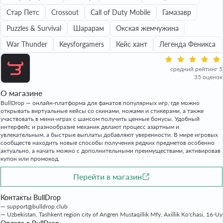
Стар Петс
Crossout
Call of Duty Mobile
Гамазавр
Puzzles & Survival
Шарарам
Окская жемчужина
War Thunder
Keysforgamers
Кейс хант
Легенда Феникса
средний рейтинг 5
35 оценок
О магазине
BullDrop — онлайн-платформа для фанатов популярных игр, где можно
открывать виртуальные кейсы со скинами, ножами и стикерами, а также
участвовать в мини-играх с шансом получить ценные бонусы. Удобный
интерфейс и разнообразие механик делают процесс азартным и
увлекательным, а быстрые выплаты добавляют уверенности. В мире игровых
сообществ находить новые способы получения редких предметов особенно
актуально, а начать можно с дополнительными преимуществами, активировав
купон или промокод.
Перейти в магазин
Контакты BullDrop
support@bulldrop.club
Uzbekistan, Tashkent region city of Angren Mustaqillik Mfy, Axillik Ko'chasi, 16-Uy