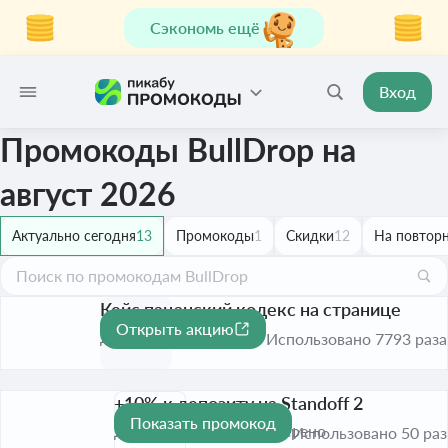
Сэкономь ещё
Вход
Промокоды BullDrop на
август 2026
Актуально сегодня
13
Промокоды
1
Скидки
12
На повторн
Кейс пацанский кодекс на странице
Открыть акцию
До 31 дек. 2026
Использовано 7793 раза
+10% к депозиту на Standoff 2
Показать промокод
До 6 сент. 2026
Проверено
Использовано 50 раз