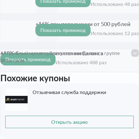
Показать промокод
Срок акции истёк
Использовано 48 раз
+16% при пополнении от 500 рублей
Показать промокод
Срок акции истёк
Использовано 12 раз
+19% бонусом при пополнении баланса
Актуальный купон публикуется ежедневно в группе
Показать промокод
ВКонтакте
Срок акции истёк
Использовано 488 раз
Похожие купоны
Отзывчивая служба поддержки
Открыть акцию