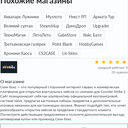
Похожие магазины
Аквапарк Лужники
Музлото
Некст РП
Армата Тур
Великий султан
Steamlvlup
ДиноДроп
Upgrader
ТехноМагия
ЛетоЛето
GabeStore
Кейс Батл
Третьяковская галерея
Point Blank
HobbyGames
Хроники Хаоса
CS2CASE
Lis-Skins
средний рейтинг 5
20 оценок
О магазине
Скин бокс — это популярный сторонний интернет-сервис и коммерческая
платформа для открытия виртуальных кейсов со скинами для Counter-Strike 2.
Сайт позиционирует себя как альтернативу официальной внутриигровой
системе Valve, предлагая кастомные наборы предметов и дополнительные
игровые механики для кастомизации оружия. Формат подойдёт тем, кто хочет
разнообразить открытие кейсов за пределами стандартного клиента.
Посмотрите действующие предложения и получите дополнительную выгоду,
активировав купон или промокод Скин бокс.