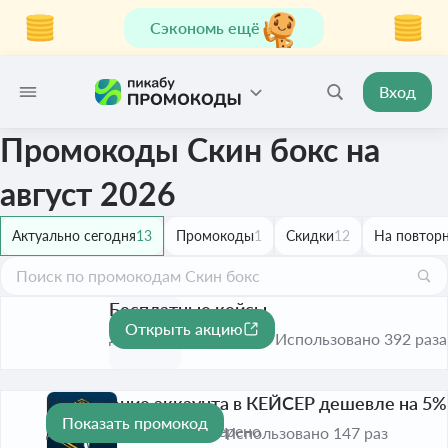
Сэкономь ещё
Вход
Промокоды Скин бокс на
август 2026
Актуально сегодня
13
Промокоды
1
Скидки
12
На повторн
Бесплатные кейсы
Открыть акцию
До 30 нояб. 2026
Использовано 392 раза
Пополнение аккаунта в КЕЙСЕР дешевле на 5%
Показать промокод
До 31 дек. 2026
Проверено
Использовано 147 раз