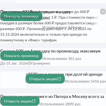
Промокод 600 ₽ на первую поездку
При стоимости первой поездки в размере до 600 ₽
Показать промокод
600 ₽
стоимость поездки составит 1 ₽. При стоимости первой
До 31 авг. 2026
Проверено
поездки в размере более 600 ₽ предоставляется скидка в
Использовано 160 раз
размере 600 ₽. Промокод действует с 24.12.2025 по
31.12.2026 включительно и только при аренде по
поминутному и «Фикс» тарифам.
Скидка 50% на 1 поездку по промокоду, максимум
Показать промокод
1000 ₽
-50%
Использовано 361 раз
До 31 авг. 2026
Проверено
+1500 км в подарок при долгой аренде
Открыть акцию
До 31 окт. 2026
Использовано 5416 раз
Поездка на каршеринге из Питера в Москву всего за
Открыть акцию
99 рублей
Использовано 2890 раз