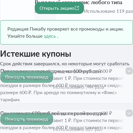
Выгодный автосервис любого типа
Открыть акцию
До 31 окт. 2026
Использовано 119 раз
Редакция Пикабу проверяет все промокоды и акции.
Узнайте больше
здесь
.
Истекшие купоны
Срок действия завершился, но некоторые могут сработать
Первая поездка выгоднее на 600 рублей
При стоимости первой поездки в размере до 600 ₽
Показать промокод
600 ₽
стоимость поездки составит 1 ₽. При стоимости первой
Срок акции истёк
поездки в размере более 600 ₽ предоставляется скидка в
Использовано 744 раза
размере 600 ₽. При аренде по поминутному и «Фикс»
тарифам.
Сэкономьте 600 рублей на первой поездке
При стоимости первой поездки в размере до 600 ₽
Показать промокод
600 ₽
стоимость поездки составит 1 ₽. При стоимости первой
Срок акции истёк
поездки в размере более 600 ₽ предоставляется скидка в
Использовано 627 раз