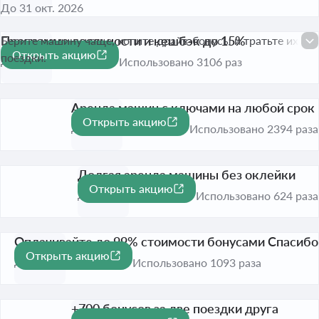
До 31 окт. 2026
Программа лояльности и кешбэк до 15%
Берите машину чаще, копите драйв-бонусы и тратьте их на
Открыть акцию
поездки.
До 31 окт. 2026
Использовано 3106 раз
Аренда машин с ключами на любой срок
Открыть акцию
До 31 окт. 2026
Использовано 2394 раза
Долгая аренда машины без оклейки
Открыть акцию
До 31 окт. 2026
Использовано 624 раза
Оплачивайте до 99% стоимости бонусами Спасибо
Открыть акцию
До 31 окт. 2026
Использовано 1093 раза
+700 бонусов за две поездки друга