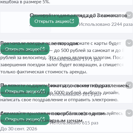
кешбэка в размере 5%.
Одновременная аренда до 3 самокатов
Бронируйте единоразово до 3 самокатов.
Открыть акцию
До 30 сент. 2026
Использовано 2244 раза
Возврат залогов после поездок
При начале поездки на электросамокате с карты будет
Открыть акцию
заблокирована сумма — до 500 рублей за самокат и до 80
До 30 сент. 2026
рублей за велосипед. Эта сумма является залогом. После
Использовано 1971 раз
завершения поездки залог будет возвращен, а спишется
только фактическая стоимость аренды.
Подарочные сертификаты со своим поздравлением
Вы можете подарить своим друзьям сертификат с
Открыть акцию
номиналами от 1000 до 5000 рублей, выбрать дизайн,
До 30 сент. 2026
Использовано 1611 раз
написать свое поздравление и отправить электронно.
Аренда самокатов и повербанков в одном
Скачивайте приложение на свой телефон и пользуйтесь
Открыть акцию
приложении по выгодным ценам
всеми преимуществами.
Использовано 615 раз
До 30 сент. 2026