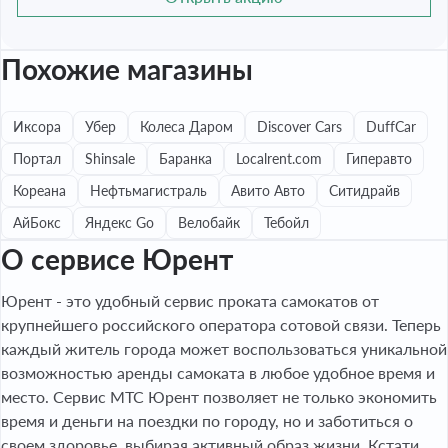
Похожие магазины
Иксора
Убер
Колеса Даром
Discover Cars
DuffCar
Портал
Shinsale
Баранка
Localrent.com
Гиперавто
Кореана
Нефтьмагистраль
Авито Авто
Ситидрайв
АйБокс
Яндекс Go
Велобайк
Тебойл
О сервисе Юрент
Юрент - это удобный сервис проката самокатов от
крупнейшего российского оператора сотовой связи. Теперь
каждый житель города может воспользоваться уникальной
возможностью аренды самоката в любое удобное время и
место. Сервис МТС Юрент позволяет не только экономить
время и деньги на поездки по городу, но и заботиться о
своем здоровье, выбирая активный образ жизни. Кстати,