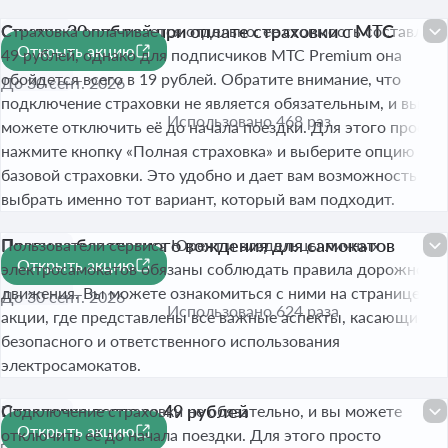
Скидка 30 рублей при оплате страховки с МТС
Страховка оплачивается отдельно: ее стоимость составляет
Открыть акцию
Premium
40 ₽
49 рублей, однако для подписчиков МТС Premium она
обойдется всего в 19 рублей. Обратите внимание, что
До 30 сент. 2026
подключение страховки не является обязательным, и вы
Использовано 468 раз
можете отключить её до начала поездки. Для этого просто
нажмите кнопку «Полная страховка» и выберите опцию
базовой страховки. Это удобно и дает вам возможность
выбрать именно тот вариант, который вам подходит.
Правила безопасного вождения для самокатов
Пользователи сервиса Юрент и владельцы личных
Открыть акцию
бесплатно
электросамокатов обязаны соблюдать правила дорожного
движения. Вы можете ознакомиться с ними на странице
До 30 сент. 2026
Использовано 624 раза
акции, где представлены все важные аспекты, касающиеся
безопасного и ответственного использования
электросамокатов.
Страховка всего за 49 рублей
Подключение страховки не обязательно, и вы можете
Открыть акцию
отключить её до начала поездки. Для этого просто
До 30 сент. 2026