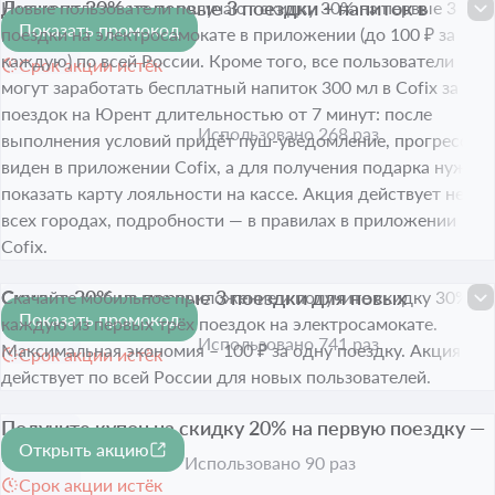
Дисконт 30% на первые 3 поездки + напиток в
Новые пользователи получают скидку 30% на первые 3
Показать промокод
подарок
-30%
поездки на электросамокате в приложении (до 100 ₽ за
каждую) по всей России. Кроме того, все пользователи
Срок акции истёк
могут заработать бесплатный напиток 300 мл в Cofix за 5
поездок на Юрент длительностью от 7 минут: после
Использовано 268 раз
выполнения условий придёт пуш-уведомление, прогресс
виден в приложении Cofix, а для получения подарка нужно
показать карту лояльности на кассе. Акция действует не во
всех городах, подробности — в правилах в приложении
Cofix.
Скидка 30% на первые 3 поездки для новых
Скачайте мобильное приложение и получите скидку 30% на
Показать промокод
пользователей
-30%
каждую из первых трёх поездок на электросамокате.
Использовано 741 раз
Максимальная экономия – 100 ₽ за одну поездку. Акция
Срок акции истёк
действует по всей России для новых пользователей.
Получите купон на скидку 20% на первую поездку —
Открыть акцию
пройдите обучение
-20%
Использовано 90 раз
Срок акции истёк