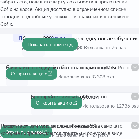
забрать его, покажите карту лояльности в приложении
Cofix на кассе. Акция доступна в ограниченном списке
городов, подробные условия — в правилах в приложении
Cofix.
Скидка 20% первую поездку после обучения
Показать промокод
-20%
До 31 авг. 2026
Проверено
Использовано 75 раз
Самокаты в аренду с бесплатным стартом
Начинайте поездку бесплатно с подпиской МТС Premium.
Открыть акцию
До 30 сент. 2026
Использовано 32308 раз
Бронирование за 0 рублей
Бронируйте самокаты бесплатно.
Открыть акцию
До 30 сент. 2026
Использовано 12736 раз
Поездки на самокате с кешбэком 5%
Предлагаем вам увлекательные поездки на самокате,
Открыть акцию
которые сопровождаются приятным бонусом в виде
До 30 сент. 2026
Использовано 4163 раза