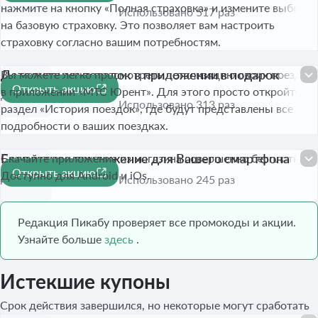
нажмите на кнопку «Полная страховка» и измените выбор
Использовано 517 раз
на базовую страховку. Это позволяет вам настроить
страховку согласно вашим потребностям.
Детализации поездок в приложении в подарок
Вы можете легко просмотреть детализацию своих поездок
Открыть акцию
в приложении «МТС Юрент». Для этого просто откройте
До 30 сент. 2026
Использовано 313 раз
раздел «История поездок», где будут представлены все
подробности о ваших поездках.
Бесплатное приложение для Вашего смартфона
Скачайте приложение из магазина совершенно бесплатно.
Открыть акцию
Доступно для Android и iOs.
До 30 сент. 2026
Использовано 245 раз
Редакция Пикабу проверяет все промокоды и акции.
Узнайте больше
здесь
.
Истекшие купоны
Срок действия завершился, но некоторые могут сработать