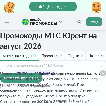
Ещё выгоднее
Вход
Промокоды МТС Юрент на
август 2026
Актуально сегодня
14
Промокоды
2
Скидки
12
На повторн
Скидка 30% на первые 3 поездки + напиток Cofix в
Новые пользователи по всей России в мобильном
Показать промокод
подарок за 5 поездок
-30%
приложении Юрент получают скидку 30% на первые три
поездки (максимум 100 рублей за каждую). При
До 31 авг. 2026
Проверено
совершении пяти поездок длительностью от 7 минут вы
получите пуш-уведомление от Юрент о подарке —
Использовано 181 раз
бесплатном напитке 300 мл в Cofix на выбор. Чтобы