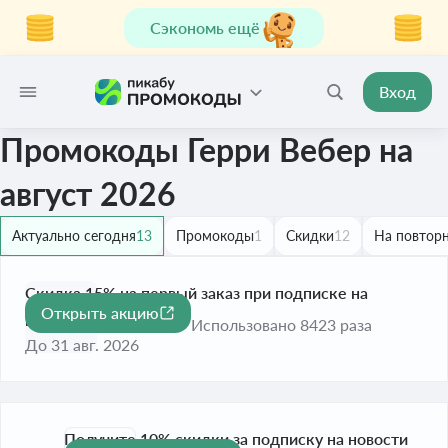
Сэкономь ещё
Вход
Промокоды Герри Вебер на
август 2026
Актуально сегодня
13
Промокоды
1
Скидки
12
На повторн
Скидка 15% на первый заказ при подписке на
Открыть акцию
-15%
рассылку
Использовано 8423 раза
До 31 авг. 2026
Получите 10% скидки за подписку на новости