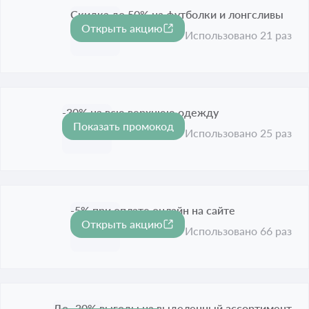
Скидка до 50% на футболки и лонгсливы
Открыть акцию
-50%
Срок акции истёк
Использовано 21 раз
-30% на всю верхнюю одежду
Показать промокод
-30%
Срок акции истёк
Использовано 25 раз
-5% при оплате онлайн на сайте
Открыть акцию
Срок акции истёк
Использовано 66 раз
До -30% выгоды на выделенный ассортимент