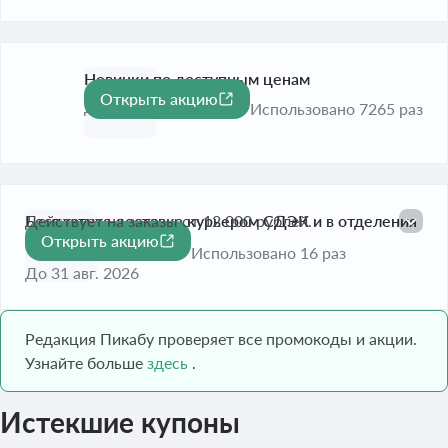
Новинки по доступным ценам
Открыть акцию
До 31 авг. 2026
Использовано 7265 раз
Бесплатная доставка курьером СДЭК и в отделения
Действует на заказы от 12 000 рублей.
Открыть акцию
Почты России
Использовано 16 раз
До 31 авг. 2026
Редакция Пикабу проверяет все промокоды и акции.
Узнайте больше
здесь
.
Истекшие купоны