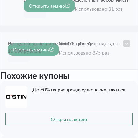
Открыть акцию
-30%
Срок акции истёк
Использовано 31 раз
Летняя коллекция от 10 000 рублей
Выгодные цены на летнюю коллекцию одежды от
Открыть акцию
10 000 рублей.
Срок акции истёк
Использовано 875 раз
Похожие купоны
До 60% на распродажу женских платьев
Открыть акцию