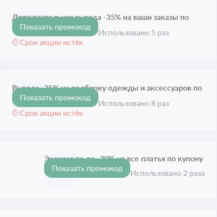
Дополнительная выгода -35% на ваши заказы по
Показать промокод
-35%
купону
Использовано 5 раз
Срок акции истёк
Выгода -25% на подборку одежды и аксессуаров по
Показать промокод
-25%
купону
Использовано 8 раз
Срок акции истёк
Экономьте до -20% на все платья по купону
Показать промокод
-20%
Срок акции истёк
Использовано 2 раза