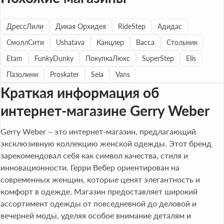
ДрессЛили
Дикая Орхидея
RideStep
Адидас
СмоллСити
Ushatava
Канцлер
Васса
Стольник
Etam
FunkyDunky
ПокупкаЛюкс
SuperStep
Elis
Пазолини
Proskater
Sela
Vans
Краткая информация об
интернет-магазине Gerry Weber
Gerry Weber – это интернет-магазин, предлагающий
эксклюзивную коллекцию женской одежды. Этот бренд
зарекомендовал себя как символ качества, стиля и
инновационности. Герри Вебер ориентирован на
современных женщин, которые ценят элегантность и
комфорт в одежде. Магазин предоставляет широкий
ассортимент одежды от повседневной до деловой и
вечерней моды, уделяя особое внимание деталям и