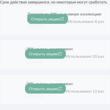
Срок действия завершился, но некоторые могут сработать
Дисконт до 40% на льняную коллекцию
Открыть акцию
-40%
Срок акции истёк
Использовано 8 раз
-25% на весь ассортимент
Открыть акцию
-25%
Срок акции истёк
Использовано 10 раз
-20% на весь ассортимент
Открыть акцию
-20%
Срок акции истёк
Использовано 12 раз