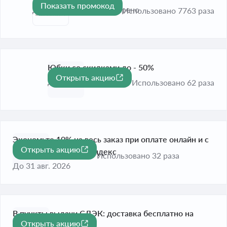
Показать промокод
До 31 авг. 2026
Проверено
Использовано 7763 раза
Юбки со скидками до - 50%
Открыть акцию
-50%
До 31 авг. 2026
Использовано 62 раза
Экономьте 10% на весь заказ при оплате онлайн и с
Открыть акцию
-10%
помощью сервисов Яндекс
Использовано 32 раза
До 31 авг. 2026
В пункты выдачи СДЭК: доставка бесплатно на
Открыть акцию
любую сумму