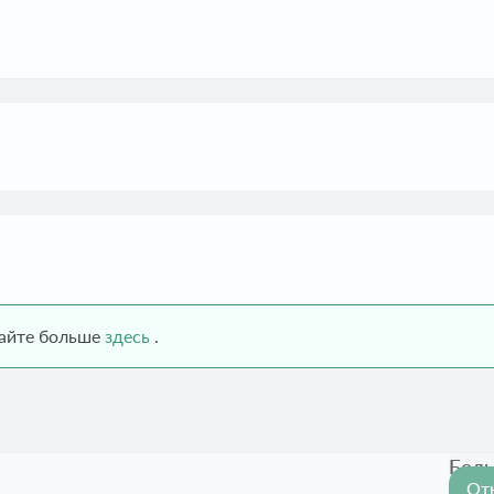
найте больше
здесь
.
Боль
От