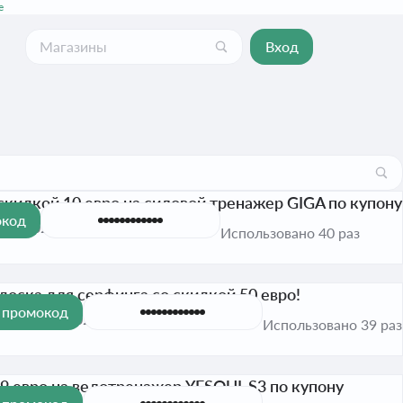
е
Вход
скидкой 10 евро на силовой тренажер GIGA по купону
окод
дек. 2026
Проверено
Использовано 40 раз
доска для серфинга со скидкой 50 евро!
 промокод
до 31 дек. 2026
Проверено
Использовано 39 раз
9 евро на велотренажер YESOUL S3 по купону