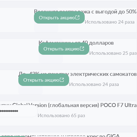
Весенняя распродажа с выгодой до 50%
Открыть акцию
-50%
Срок акции истёк
Использовано 24 раза
Кофемашины от 40 долларов
Открыть акцию
Срок акции истёк
Использовано 25 раз
До -43% на покупку электрических самокатов
Открыть акцию
-43%
Срок акции истёк
Использовано 24 раза
пку Global Version (глобальная версия) POCO F7 Ultra
Использовано 65 раз
 евро на компьютерное и игровое кресло GIGA