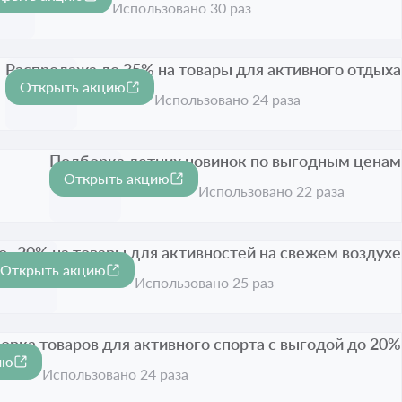
0%
к акции истёк
Использовано 30 раз
Распродажа до 35% на товары для активного отдыха
Открыть акцию
-35%
Срок акции истёк
Использовано 24 раза
Подборка летних новинок по выгодным ценам
Открыть акцию
Срок акции истёк
Использовано 22 раза
о -20% на товары для активностей на свежем воздухе
Открыть акцию
-20%
Срок акции истёк
Использовано 25 раз
рка товаров для активного спорта с выгодой до 20%
ию
стёк
Использовано 24 раза