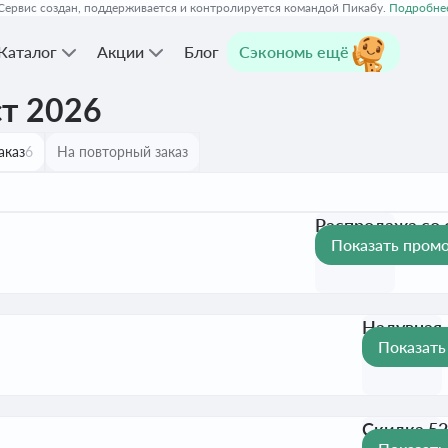
Сервис создан, поддерживается и контролируется командой Пикабу.
Подробне
Каталог
Акции
Блог
Сэкономь ещё
ст 2026
аказ
6
На повторный заказ
Распродажа со 
Показать пром
10 ₽
Активен до 31 
Надувная 
Показать
50 ₽
Активен 
Скидка 52