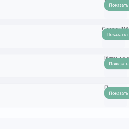
Показать
Срок акц
Скидка 100
Показать 
Срок акци
Купон на 
Показать
Срок акц
При покуп
Показать
Срок акц