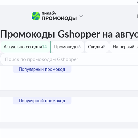
Промокоды Gshopper на авгу
Актуально сегодня
14
Промокоды
6
Скидки
8
На первый з