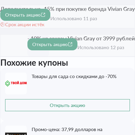
Дополнительно -15% при покупке бренда Vivian Gray
Открыть акцию
от 5 999 рублей
-15%
Использовано 11 раз
Срок акции истёк
- 10% на заказы Vivian Gray от 3999 рублей
Открыть акцию
-10%
Срок акции истёк
Использовано 12 раз
Похожие купоны
Товары для сада со скидками до -70%
Открыть акцию
Промо-цена: 37,99 долларов на