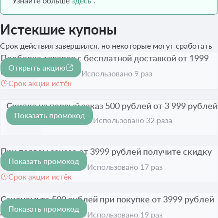
Узнайте больше
здесь
.
Истекшие купоны
Срок действия завершился, но некоторые могут сработать
Подборка товаров с бесплатной доставкой от 1999
Открыть акцию
рублей
Использовано 9 раз
Срок акции истёк
Скидка на первый заказ 500 рублей от 3 999 рублей
Показать промокод
500 ₽
Срок акции истёк
Использовано 32 раза
При первом заказе от 3999 рублей получите скидку
Показать промокод
500 рублей
500 ₽
Использовано 17 раз
Срок акции истёк
Сэкономьте 500 рублей при покупке от 3999 рублей
Показать промокод
для новых клиентов
500 ₽
Использовано 19 раз