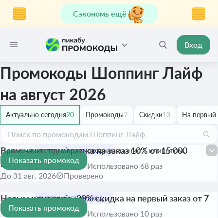
Сэкономь ещё
Вход
Промокоды Шоппинг Лайф
на август 2026
Актуально сегодня
20
Промокоды
7
Скидки
13
На первый 
Всем клиентам скидка на заказ 10% от 15 000
Примечание: однократное применение 1 клиентом.
Показать промокод
рублей
-10%
Использовано 68 раз
До 31 авг. 2026
Проверено
Новым клиентам -20% скидка на первый заказ от 7
Показать промокод
999 рублей
-20%
Использовано 10 раз