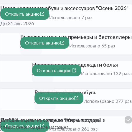
Новая коллекция обуви и аксессуаров "Осень 2026"
Открыть акцию
по выгодным ценам
Использовано 7 раз
До 31 авг. 2026
Выгодные цены на премьеры и бестселлеры
Открыть акцию
До 31 окт. 2026
Использовано 65 раз
Новинки женской одежды и белья
Открыть акцию
До 31 окт. 2026
Использовано 132 раза
Выгодные цены на обувь
Открыть акцию
До 31 окт. 2026
Использовано 277 раз
До 50% скидки в разделе "Хиты продаж"
Выгодные цены на самые популярные товары в
Открыть акцию
-50%
специальном разделе магазина.
До 31 окт. 2026
Использовано 261 раз