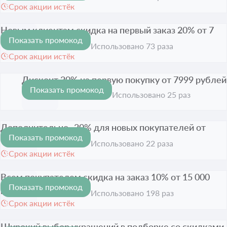
Срок акции истёк
Новым клиентам скидка на первый заказ 20% от 7
Показать промокод
999 рублей
-20%
Использовано 73 раза
Срок акции истёк
Дисконт 20% на первую покупку от 7999 рублей
Показать промокод
-20%
Срок акции истёк
Использовано 25 раз
Дополнительно -20% для новых покупателей от
Показать промокод
7999 рублей
-20%
Использовано 22 раза
Срок акции истёк
Всем покупателем скидка на заказ 10% от 15 000
Показать промокод
рублей
-10%
Использовано 198 раз
Срок акции истёк
Широкий выбор украшений в подборке со скидками