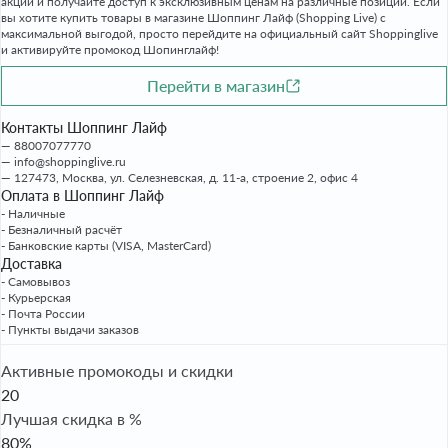
акции и получайте доступ к эксклюзивным ценам на различные позиции. Если
вы хотите купить товары в магазине Шоппинг Лайф (Shopping Live) с
максимальной выгодой, просто перейдите на официальный сайт Shoppinglive
и активируйте промокод Шопинглайф!
Перейти в магазин
Контакты Шоппинг Лайф
88007077770
info@shoppinglive.ru
127473, Москва, ул. Селезневская, д. 11-а, строение 2, офис 4
Оплата в Шоппинг Лайф
- Наличные
- Безналичный расчёт
- Банковские карты (VISA, MasterCard)
Доставка
- Самовывоз
- Курьерская
- Почта России
- Пункты выдачи заказов
Активные промокоды и скидки
20
Лучшая скидка в %
80%