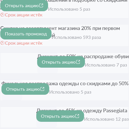
Открыть акцию
до 40%
-40%
Использовано 5 раз
Срок акции истёк
Скидка на ассортимент магазина 20% при первом
Показать промокод
заказе от 7 999 рублей
-20%
Использовано 593 раза
Срок акции истёк
Дисконт до 50% на распродаже обуви
Открыть акцию
-50%
Срок акции истёк
Использовано 7 раз
Финальная распродажа одежды со скидками до 50%
Открыть акцию
-50%
Срок акции истёк
Использовано 5 раз
Дисконт до 45% на одежду Passegiata
Открыть акцию
-45%
Срок акции истёк
Использовано 12 раз