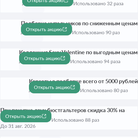
Открыть акцию
-70%
До 31 авг. 2026
Использовано 32 раза
Подборка купальников по сниженным ценам
Открыть акцию
До 31 авг. 2026
Использовано 90 раз
Коллекция Sexy Valentine по выгодным ценам
Открыть акцию
До 31 авг. 2026
Использовано 94 раза
Корсеты в подборке всего от 5000 рублей
Открыть акцию
До 31 авг. 2026
Использовано 80 раз
При покупке двух бюстгальтеров скидка 30% на
Открыть акцию
второй товар
Использовано 88 раз
До 31 авг. 2026