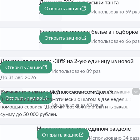
Дисконт 50% на трусики танга
Открыть акцию
50 ₽
До 31 авг. 2026
Использовано 59 раз
Бесшовное нижнее белье в подборке
Открыть акцию
До 31 авг. 2026
Использовано 66 раз
Домашняя одежда: -30% на 2-ую единицу из новой
Открыть акцию
коллекции
-30%
Использовано 89 раз
До 31 авг. 2026
Выгодная оплата покупок сервисом Долями
Вы можете оплатить 25% стоимости покупки. Оставшиеся
Открыть акцию
3 части спишутся автоматически с шагом в две недели. С
До 31 авг. 2026
Использовано 63 раза
помощью сервиса "Долями" возможно оплатить заказы на
сумму до 50 000 рублей.
Новая коллекция в едином разделе
Открыть акцию
До 31 авг. 2026
Использовано 34 раза