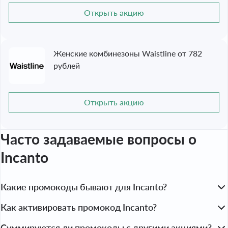
Открыть акцию
Женские комбинезоны Waistline от 782
рублей
Открыть акцию
Часто задаваемые вопросы
о
Incanto
Какие промокоды бывают для Incanto?
Скидочные промокоды — дают выгоду до 50 % на бельё, 
Как активировать промокод Incanto?
одежду, обувь и аксессуары.

1. Выберите бельё, купальник или аксессуар и добавьте в 
Суммируются ли промокоды с другими акциями?