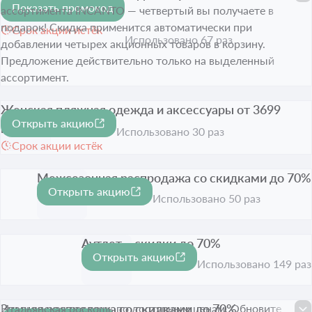
Показать промокод
подарок
ассортимента INCANTO — четвертый вы получаете в
подарок! Скидка применится автоматически при
Срок акции истёк
Использовано 67 раз
добавлении четырех акционных товаров в корзину.
Предложение действительно только на выделенный
ассортимент.
Женская пляжная одежда и аксессуары от 3699
Открыть акцию
рублей
Использовано 30 раз
Срок акции истёк
Межсезонная распродажа со скидками до 70%
Открыть акцию
-70%
Срок акции истёк
Использовано 50 раз
Аутлет – скидки до 70%
Открыть акцию
-70%
Срок акции истёк
Использовано 149 раз
Зимняя распродажа со скидками до 70%
Итальянская роскошь по доступным ценам. Обновите