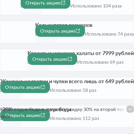
Открыть акцию
До 31 авг. 2026
Использовано 104 раза
Калькулятор размеров
Открыть акцию
До 31 авг. 2026
Использовано 74 раза
Красивые женские халаты от 7999 рублей
Открыть акцию
До 31 авг. 2026
Использовано 69 раз
Женские колготки и чулки всего лишь от 649 рублей
Открыть акцию
До 31 авг. 2026
Использовано 58 раз
-30% при покупке двух боди
Купите один боди и получите скидку 30% на второй товар в
Открыть акцию
-30%
чеке.
До 31 авг. 2026
Использовано 112 раз