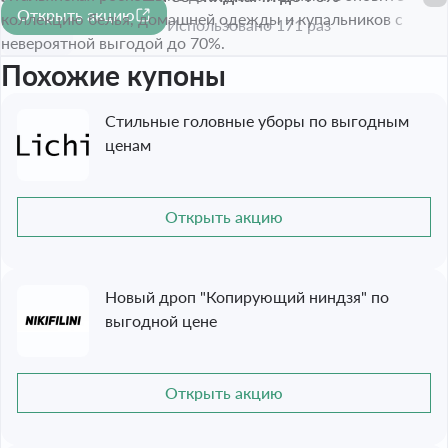
Открыть акцию
-70%
коллекцию белья, домашней одежды и купальников с
Срок акции истёк
Использовано 171 раз
невероятной выгодой до 70%.
Похожие купоны
Стильные головные уборы по выгодным
ценам
Открыть акцию
Новый дроп "Копирующий ниндзя" по
выгодной цене
Открыть акцию