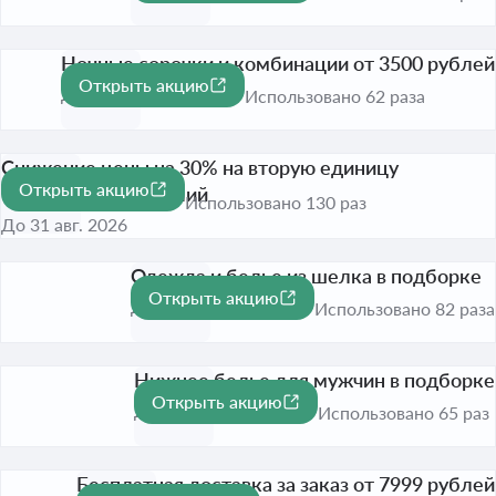
Ночные сорочки и комбинации от 3500 рублей
Открыть акцию
До 31 авг. 2026
Использовано 62 раза
Снижение цены на 30% на вторую единицу
Открыть акцию
трикотажных изделий
-30%
Использовано 130 раз
До 31 авг. 2026
Одежда и белье из шелка в подборке
Открыть акцию
До 31 авг. 2026
Использовано 82 раза
Нижнее белье для мужчин в подборке
Открыть акцию
До 31 авг. 2026
Использовано 65 раз
Бесплатная доставка за заказ от 7999 рублей