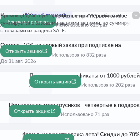
Купон на 5% на нижнее белье при первом заказе
Промокод действует при покупке от 7999 рублей. Не
Показать промокод
-5%
суммируется с базовыми акциями акциями, но суммируется
До 30 сент. 2026
Проверено
Использовано 620 раз
с товарами из раздела SALE.
Скидка -10% на первый заказ при подписке на
Открыть акцию
новости
-10%
Использовано 832 раза
До 31 авг. 2026
Подарочные сертификаты от 1000 рублей
Открыть акцию
До 31 авг. 2026
Использовано 202 раза
При покупке трех трусиков - четвертые в подарок
Открыть акцию
До 31 авг. 2026
Использовано 71 раз
Финальная распродажа лета! Скидки до 70%