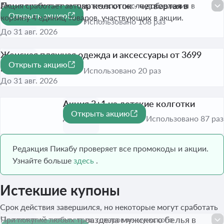
При покупке трех пар колготок - четвертая в
Акция сработает автоматически после добавления в
Открыть акцию
подарок
корзину 4 единиц товаров, участвующих в акции.
Использовано 108 раз
До 31 авг. 2026
Женская пляжная одежда и аксессуары от 3699
Открыть акцию
рублей
Использовано 20 раз
До 31 авг. 2026
Акция 3+1 на детские колготки
Открыть акцию
До 31 авг. 2026
Использовано 87 раз
Редакция Пикабу проверяет все промокоды и акции.
Узнайте больше
здесь
.
Истекшие купоны
Срок действия завершился, но некоторые могут сработать
Четвертый товар из раздела мужского белья в
При покупке любых трех товаров из мужского