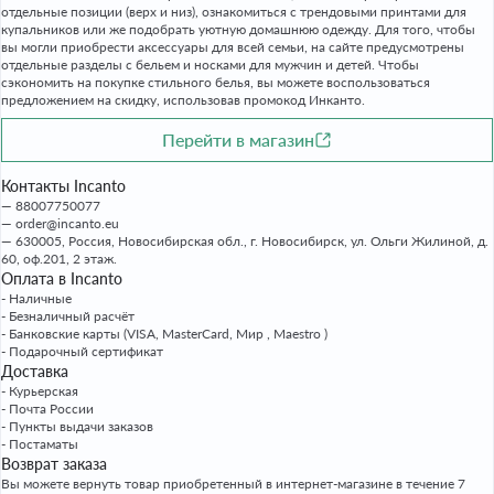
отдельные позиции (верх и низ), ознакомиться с трендовыми принтами для
купальников или же подобрать уютную домашнюю одежду. Для того, чтобы
вы могли приобрести аксессуары для всей семьи, на сайте предусмотрены
отдельные разделы с бельем и носками для мужчин и детей. Чтобы
сэкономить на покупке стильного белья, вы можете воспользоваться
предложением на скидку, использовав промокод Инканто.
Перейти в магазин
Контакты Incanto
88007750077
order@incanto.eu
630005, Россия, Новосибирская обл., г. Новосибирск, ул. Ольги Жилиной, д.
60, оф.201, 2 этаж.
Оплата в Incanto
- Наличные
- Безналичный расчёт
- Банковские карты (VISA, MasterCard, Мир , Maestro )
- Подарочный сертификат
Доставка
- Курьерская
- Почта России
- Пункты выдачи заказов
- Постаматы
Возврат заказа
Вы можете вернуть товар приобретенный в интернет-магазине в течение 7