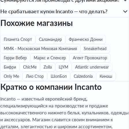
Акционные — действуют во время распродаж, праздников 
корзину.

и сезонных предложений.

Нет, промокоды не суммируются с другими акциями: 
Не срабатывает купон Incanto — что делать?
 2. Перейдите к оформлению заказа.

Персональные — приходят по email или в мобильное 
действует только выгодное предложение в заказе.
 3. Введите код в строку “Промокод” и нажмите 
Похожие магазины
приложение.

Просрочен срок — проверьте актуальность.

«Применить».

Подарочные — вместе с сертификатом или вещью как 
Ограничен категориями — он может не действовать на 
 4. Убедитесь, что сумма заказа уменьшилась.
бонус от магазина.
выбранную вещь.

Планета Спорт
Саламандер
Франческо Донни
Минимальная сумма не достигнута — добавьте товар до 
ММК - Московская Меховая Компания
Sneakerhead
нужной суммы.

Промокод уже использован — попробуйте другой.

Герри Вебер
Маркс и Спенсер
Агент Провокатор
Ошибка при вводе — удалите пробелы, используйте 
Бифри
ChicMe
Zolla
ЦУМ
Atlantic underwear
правильный регистр.

Only Me
Лио Стор
ШопБоп
Calzedonia
Кинаш
Если проблемы остаются — обратитесь в службу 
Кратко о компании Incanto
поддержки магазина.
Incanto — известный европейский бренд,
специализирующийся на производстве и продаже
высококачественного нижнего белья, купальников, одежды
и аксессуаров. Магазин славится своим вниманием к
деталям, элегантностью и широким ассортиментом,