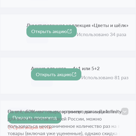
Лимитированная коллекция «Цветы и шёлк»
Открыть акцию
Срок акции истёк
Использовано 34 раза
Акция для него — 4+1 или 5+2
Открыть акцию
Срок акции истёк
Использовано 81 раз
Скидка 50% на весь ассортимент магазина Infinity
На всё, включая товары из распродажи. Действует
Показать промокод
-50%
Lingerie
для всех клиентов по всей России, можно
пользоваться неограниченное количество раз на все
Срок акции истёк
товары (включая уже уцененные), однако скидка не