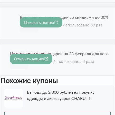
Распродажа для женщин со скидками до 30%
Открыть акцию
-30%
Срок акции истёк
Использовано 89 раз
На странице: идеи подарок на 23 февраля для него
Открыть акцию
Срок акции истёк
Использовано 54 раза
Похожие купоны
Выгода до 2 000 рублей на покупку
одежды и аксессуаров CHARUTTI