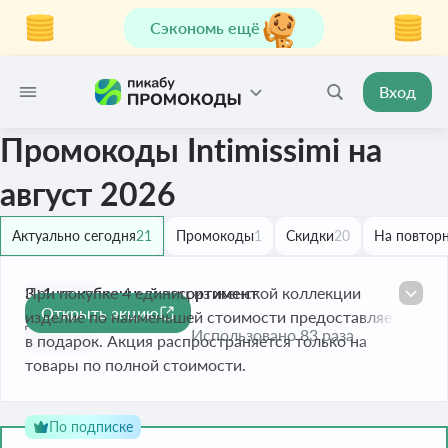
Сэкономь ещё
Вход
Промокоды Intimissimi на
август 2026
Актуально сегодня
21
Промокоды
1
Скидки
20
На повторн
3+1 на избранный ассортимент
При покупке 4 единиц из женской коллекции
Открыть акцию
изделие по наименьшей стоимости предоставляется
До 16 авг. 2026
Использовано 83 раза
в подарок. Акция распространяется только на
товары по полной стоимости.
По подписке