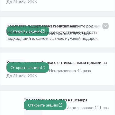
До 31 дек. 2026
Подарочные сертификаты Intimissimi
Покупайте подарочную карту и подарите родным и
Открыть акцию
близким возможность самостоятельно выбрать
Истекает завтра
Использовано 97 раз
подходящий и, самое главное, нужный подарок!
Корректирующее белье с оптимальными ценами на
Открыть акцию
странице
Использовано 44 раза
До 31 дек. 2026
Трендовые изделия из кашемира
Открыть акцию
До 31 дек. 2026
Использовано 111 раз