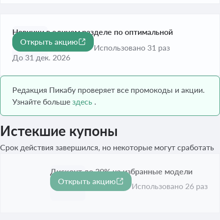
Новинки в едином разделе по оптимальной
Открыть акцию
стоимости
Использовано 31 раз
До 31 дек. 2026
Редакция Пикабу проверяет все промокоды и акции.
Узнайте больше
здесь
.
Истекшие купоны
Срок действия завершился, но некоторые могут сработать
Дисконт до 30% на избранные модели
Открыть акцию
-30%
Срок акции истёк
Использовано 26 раз