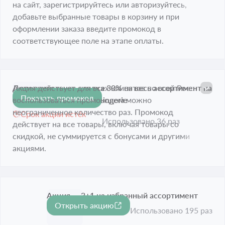
на сайт, зарегистрируйтесь или авторизуйтесь,
добавьте выбранные товары в корзину и при
оформлении заказа введите промокод в
соответствующее поле на этапе оплаты.
Дополнительная скидка 30% на весь ассортимент на
Акция действует для всех клиентов по всей России,
Показать промокод
-30%
сайте магазина Infinity Lingerie
воспользоваться промокодом можно
неограниченное количество раз. Промокод
Срок акции истёк
Использовано 36 раз
действует на все товары, включая товары со
скидкой, не суммируется с бонусами и другими
акциями.
Акция — 3+1 на избранный ассортимент
Открыть акцию
Срок акции истёк
Использовано 195 раз