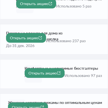
Открыть акцию
-50%
До 16 авг. 2026
Использовано 5 раз
Пижамы и одежда для дома из
Открыть акцию
высококачественного шелка
Использовано 237 раз
До 31 дек. 2026
Комфортные и невидимые бюстгалтеры
Открыть акцию
До 31 дек. 2026
Использовано 97 раз
Женские короткие пижамы по оптимальным ценам
Открыть акцию