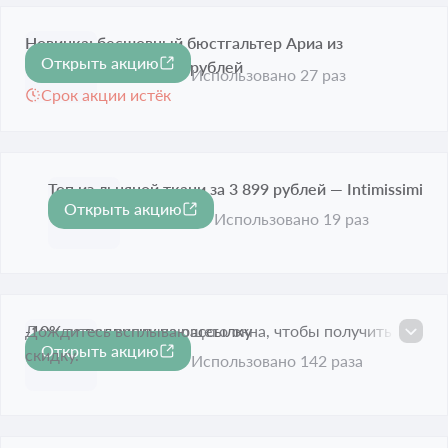
Новинка: бесшовный бюстгальтер Ариа из
Открыть акцию
микрофибры за 4 699 рублей
Использовано 27 раз
Срок акции истёк
Топ из льняной ткани за 3 899 рублей — Intimissimi
Открыть акцию
Срок акции истёк
Использовано 19 раз
-10% за подписку на рассылку
Дождитесь всплывающего окна, чтобы получить
Открыть акцию
-10%
скидку.
Срок акции истёк
Использовано 142 раза