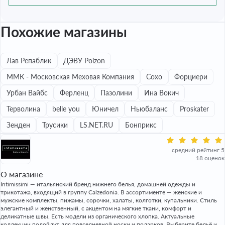
Похожие магазины
Лав Репаблик
ДЭВУ Poizon
ММК - Московская Меховая Компания
Сохо
Форциери
Урбан Вайбс
Ферленц
Пазолини
Ина Вокич
Терволина
belle you
Юничел
Ньюбаланс
Proskater
Зенден
Трусики
LS.NET.RU
Бонприкс
средний рейтинг 5
18 оценок
О магазине
Intimissimi — итальянский бренд нижнего белья, домашней одежды и
трикотажа, входящий в группу Calzedonia. В ассортименте — женские и
мужские комплекты, пижамы, сорочки, халаты, колготки, купальники. Стиль
элегантный и женственный, с акцентом на мягкие ткани, комфорт и
деликатные швы. Есть модели из органического хлопка. Актуальные
коллекции подойдут для повседневной носки и подарков. Выберите бельё и