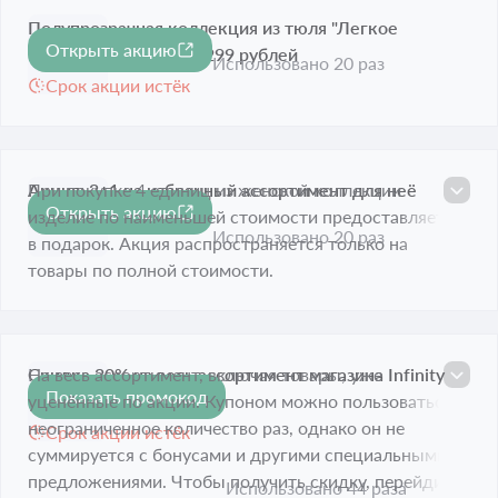
Полупрозрачная коллекция из тюля "Легкое
Открыть акцию
прикосновение" от 2 299 рублей
Использовано 20 раз
Срок акции истёк
Акция: 3+1 на избранный ассортимент для неё
При покупке 4 единиц из женской коллекции
Открыть акцию
изделие по наименьшей стоимости предоставляется
Срок акции истёк
Использовано 20 раз
в подарок. Акция распространяется только на
товары по полной стоимости.
Скидка 30% на весь ассортимент магазина Infinity
На весь ассортимент, включая товары, уже
Показать промокод
-30%
Lingerie
уценённые по акции. Купоном можно пользоваться
неограниченное количество раз, однако он не
Срок акции истёк
суммируется с бонусами и другими специальными
предложениями. Чтобы получить скидку, перейдите
Использовано 44 раза