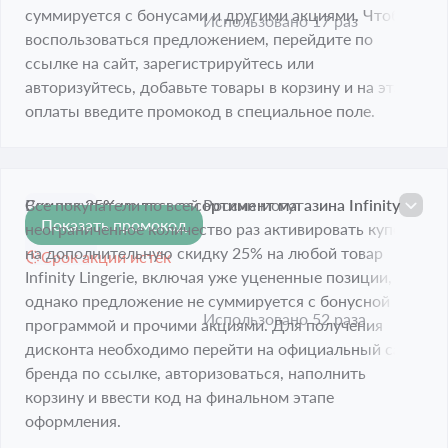
суммируется с бонусами и другими акциями. Чтобы
Использовано 17 раз
воспользоваться предложением, перейдите по
ссылке на сайт, зарегистрируйтесь или
авторизуйтесь, добавьте товары в корзину и на этапе
оплаты введите промокод в специальное поле.
Скидка 25% на весь ассортимент магазина Infinity
Все покупатели по всей России могут
Показать промокод
-25%
Lingerie
неограниченное количество раз активировать купон
на дополнительную скидку 25% на любой товар
Срок акции истёк
Infinity Lingerie, включая уже уцененные позиции,
однако предложение не суммируется с бонусной
Использовано 52 раза
программой и прочими акциями. Для получения
дисконта необходимо перейти на официальный сайт
бренда по ссылке, авторизоваться, наполнить
корзину и ввести код на финальном этапе
оформления.