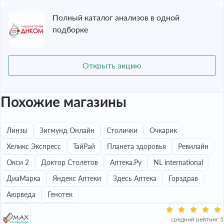
Полный каталог анализов в одной
подборке
Открыть акцию
Похожие магазины
Линзы
Зигмунд Онлайн
Столички
Очкарик
Хеликс Экспресс
ТайРай
Планета здоровья
Ревилайн
Окси 2
Доктор Столетов
Аптека.Ру
NL international
ДиаМарка
Яндекс Аптеки
Здесь Аптека
Горздрав
Аюрведа
Генотек
средний рейтинг 5