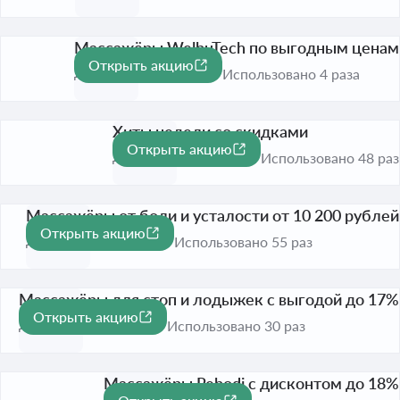
Массажёры WelbuTech по выгодным ценам
Открыть акцию
До 31 авг. 2026
Использовано 4 раза
Хиты недели со скидками
Открыть акцию
До 31 авг. 2026
Использовано 48 раз
Массажёры от боли и усталости от 10 200 рублей
Открыть акцию
До 31 авг. 2026
Использовано 55 раз
Массажёры для стоп и лодыжек с выгодой до 17%
Открыть акцию
-17%
До 31 авг. 2026
Использовано 30 раз
Массажёры Rebodi с дисконтом до 18%