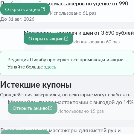
Подборка корейских массажеров по уценке от 990
Открыть акцию
рублей
Использовано 61 раз
До 31 авг. 2026
Массажеры для плеч и шеи от 3 690 рублей
Открыть акцию
До 31 авг. 2026
Использовано 60 раз
Редакция Пикабу проверяет все промокоды и акции.
Узнайте больше
здесь
.
Истекшие купоны
Срок действия завершился, но некоторые могут сработать
Массажёры после мастэктомии с выгодой до 14%
Открыть акцию
-14%
Срок акции истёк
Использовано 15 раз
Выгодные цены на массажеры для кистей рук и