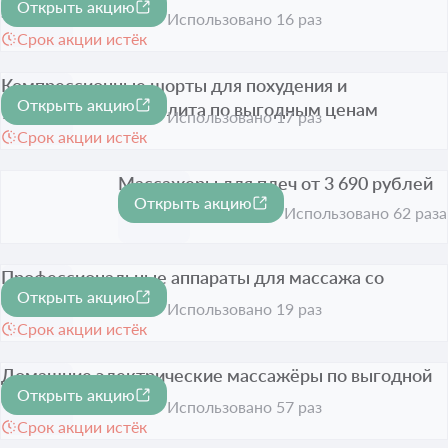
Открыть акцию
запястий
Использовано 16 раз
Срок акции истёк
Компрессионные шорты для похудения и
Открыть акцию
уменьшения целлюлита по выгодным ценам
Использовано 17 раз
Срок акции истёк
Массажеры для плеч от 3 690 рублей
Открыть акцию
Срок акции истёк
Использовано 62 раза
Профессиональные аппараты для массажа со
Открыть акцию
скидкой до 38%
-38%
Использовано 19 раз
Срок акции истёк
Домашние электрические массажёры по выгодной
Открыть акцию
стоимости
Использовано 57 раз
Срок акции истёк