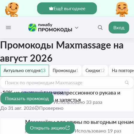
Ещё выгоднее
Вход
Промокоды Maxmassage на
август 2026
Актуально сегодня
13
Промокоды
1
Скидки
12
На повторн
-10% на комплект из компрессионного рукава и
Показать промокод
массажёра для кисти и запястья
-10%
Использовано 33 раза
До 31 авг. 2026
Проверено
Массажёры для спины по выгодным ценам
Открыть акцию
До 31 авг. 2026
Использовано 19 раз