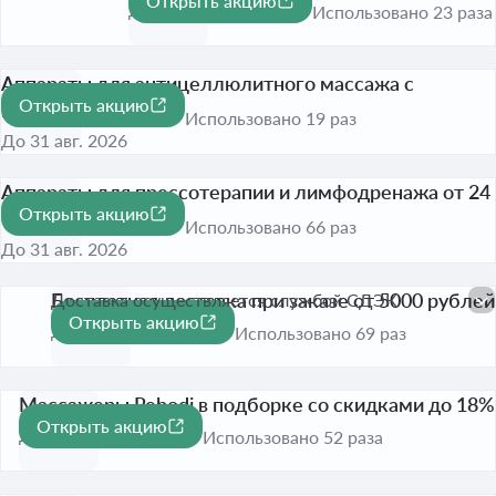
Открыть акцию
-18%
До 31 авг. 2026
Использовано 23 раза
Аппараты для антицеллюлитного массажа с
Открыть акцию
выгодой до 11%
-11%
Использовано 19 раз
До 31 авг. 2026
Аппараты для прессотерапии и лимфодренажа от 24
Открыть акцию
990 рублей
Использовано 66 раз
До 31 авг. 2026
Бесплатная доставка при заказе от 5000 рублей
Доставка осуществляется службой СДЭК
Открыть акцию
До 31 авг. 2026
Использовано 69 раз
Массажеры Rebodi в подборке со скидками до 18%
Открыть акцию
-18%
До 31 авг. 2026
Использовано 52 раза