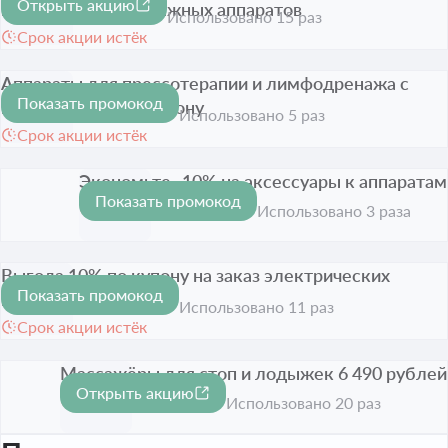
Открыть акцию
манжеты для массажных аппаратов
Использовано 15 раз
Срок акции истёк
Аппараты для прессотерапии и лимфодренажа с
Показать промокод
выгодой -10% по купону
-10%
Использовано 5 раз
Срок акции истёк
Экономьте -10% на аксессуары к аппаратам
Показать промокод
-10%
Срок акции истёк
Использовано 3 раза
Выгода 10% по купону на заказ электрических
Показать промокод
массажеров
-10%
Использовано 11 раз
Срок акции истёк
Массажёры для стоп и лодыжек 6 490 рублей
Открыть акцию
Срок акции истёк
Использовано 20 раз