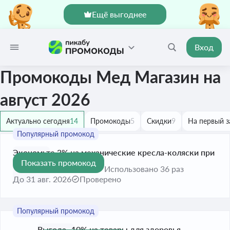
Ещё выгоднее
Вход
Промокоды Мед Магазин на
август 2026
Актуально сегодня
14
Промокоды
5
Скидки
9
На первый з
Экономьте 3% на механические кресла-коляски при
Показать промокод
-3%
вводе купона
Использовано 36 раз
До 31 авг. 2026
Проверено
Выгода -10% на товары для здоровья