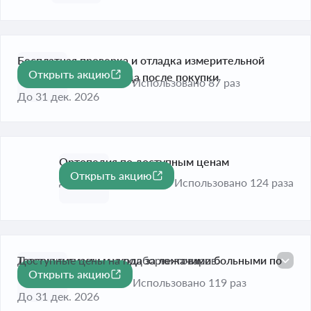
Бесплатная проверка и отладка измерительной
Открыть акцию
техники в течение года после покупки
Использовано 87 раз
До 31 дек. 2026
Ортопедия по доступным ценам
Открыть акцию
До 31 дек. 2026
Использовано 124 раза
Товары гигиены и ухода за лежачими больными по
Доступные цены на подборки товаров.
Открыть акцию
выгодным ценам
Использовано 119 раз
До 31 дек. 2026