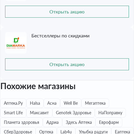
Открыть акцию
Бестселлеры по скидками
Открыть акцию
Похожие магазины
Аптека.Ру
Halsa
Асна
Well Be
Мегаптека
Smart Life
Максавит
Genotek Здоровье
НаПоправку
Планета здоровья
Адриа
Здесь Аптека
Еврофарм
СберЗдоровье
Ортека
Lab4u
Улыбка радуги
Еаптека