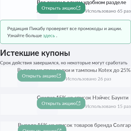
Все акции в одном удобном разделе
Открыть акцию
До 1 сент. 2026
Использовано 65 раз
Редакция Пикабу проверяет все промокоды и акции.
Узнайте больше
здесь
.
Истекшие купоны
Срок действия завершился, но некоторые могут сработать
Выгода на прокладки и тампоны Kotex до 25%
Открыть акцию
-25%
Срок акции истёк
Использовано 26 раз
Скидка 15% на список Нэйчес Баунти
Открыть акцию
-15%
Срок акции истёк
Использовано 15 раз
Выгода 15% на список товаров бренда Солгар
Открыть акцию