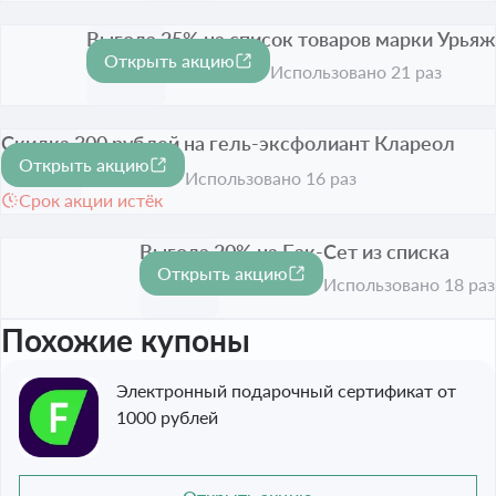
Выгода 25% на список товаров марки Урьяж
Открыть акцию
-25%
Срок акции истёк
Использовано 21 раз
Скидка 300 рублей на гель-эксфолиант Клареол
Открыть акцию
10мл
300 ₽
Использовано 16 раз
Срок акции истёк
Выгода 20% на Бак-Сет из списка
Открыть акцию
-20%
Срок акции истёк
Использовано 18 раз
Похожие купоны
Электронный подарочный сертификат от
1000 рублей