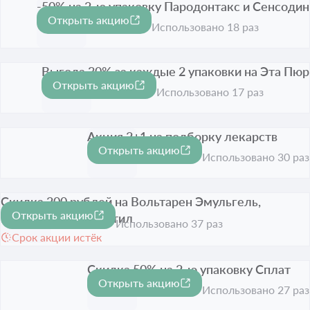
-50% на 2-ю упаковку Пародонтакс и Сенсодин
Открыть акцию
-50%
Срок акции истёк
Использовано 18 раз
Выгода 30% за каждые 2 упаковки на Эта Пюр
Открыть акцию
-30%
Срок акции истёк
Использовано 17 раз
Акция 2+1 на подборку лекарств
Открыть акцию
Срок акции истёк
Использовано 30 раз
Скидка 200 рублей на Вольтарен Эмульгель,
Открыть акцию
Бифиформ и Фенистил
200 ₽
Использовано 37 раз
Срок акции истёк
Скидка 50% на 2-ю упаковку Сплат
Открыть акцию
-50%
Срок акции истёк
Использовано 27 раз