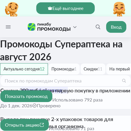
Ещё выгоднее
Вход
Промокоды Супераптека на
август 2026
Актуально сегодня
12
Промокоды
1
Скидки
11
На первый 
Скидка 200 рублей на первую покупку в приложении
Показать промокод
от 1000 рублей
200 ₽
Использовано 792 раза
До 1 дек. 2026
Проверено
Выгода при покупке 2-х упаковок товаров для
Открыть акцию
поддержания здоровья организма
Использовано 71 раз