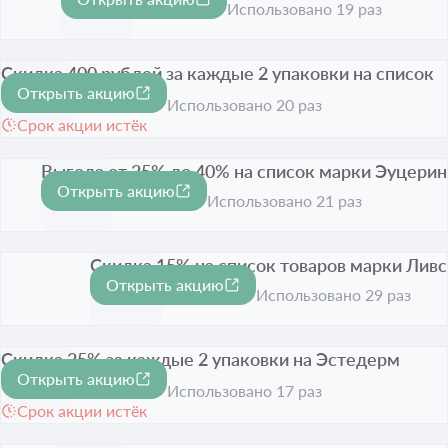
-15%
Срок акции истёк
Использовано 19 раз
Скидка 400 рублей за каждые 2 упаковки на список
Открыть акцию
товаров Корега
400 ₽
Использовано 20 раз
Срок акции истёк
Выгода от 25% до 40% на список марки Эуцерин
Открыть акцию
-40%
Срок акции истёк
Использовано 21 раз
Скидка 15% на список товаров марки Ливс
Открыть акцию
-15%
Срок акции истёк
Использовано 29 раз
Скидка 25% за каждые 2 упаковки на Эстедерм
Открыть акцию
Институт
-25%
Использовано 17 раз
Срок акции истёк