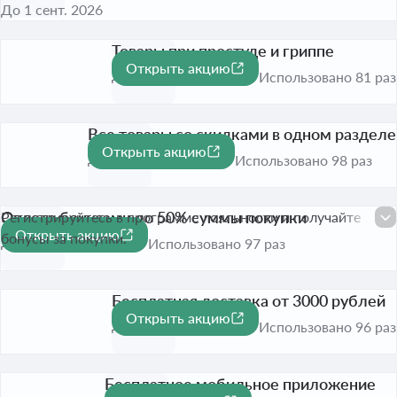
До 1 сент. 2026
Товары при простуде и гриппе
Открыть акцию
До 1 сент. 2026
Использовано 81 раз
Все товары со скидками в одном разделе
Открыть акцию
До 1 сент. 2026
Использовано 98 раз
Оплата бонусами до 50% суммы покупки
Регистрируйтесь в программе лояльности и получайте
Открыть акцию
-50%
бонусы за покупки.
До 1 сент. 2026
Использовано 97 раз
Бесплатная доставка от 3000 рублей
Открыть акцию
До 1 сент. 2026
Использовано 96 раз
Бесплатное мобильное приложение